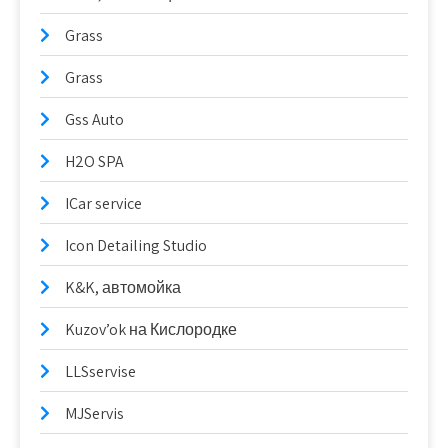
Grass
Grass
Gss Auto
H2O SPA
ICar service
Icon Detailing Studio
K&K, автомойка
Kuzov’ok на Кислородке
LLSservise
MJServis