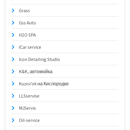
Grass
Gss Auto
H2O SPA
ICar service
Icon Detailing Studio
K&K, автомойка
Kuzov’ok на Кислородке
LLSservise
MJServis
Oil-service