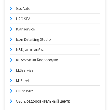
Gss Auto
H2O SPA
ICar service
Icon Detailing Studio
K&K, автомойка
Kuzov’ok на Кислородке
LLSservise
MJServis
Oil-service
Ozon, оздоровительный центр