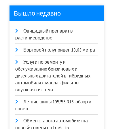
Вышло недавно
Овицидный препарат в
растиниеводстве
Бортовой полуприцеп 13,63 метра
Услуги по ремонту и
обслуживанию бензиновых и
дизельных двигателей в гибридных
автомобилях: масла, фильтры,
впускная система
Летние шины 195/55 R16: обзор и
советы
Обмен старого автомобиля на
новый: советы по trade-in.