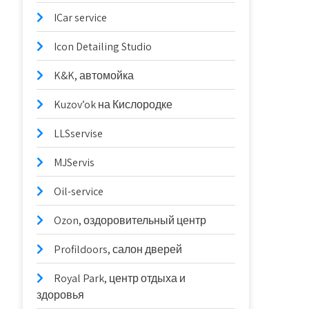
ICar service
Icon Detailing Studio
K&K, автомойка
Kuzov’ok на Кислородке
LLSservise
MJServis
Oil-service
Ozon, оздоровительный центр
Profildoors, салон дверей
Royal Park, центр отдыха и
здоровья