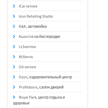
ICar service
Icon Detailing Studio
K&K, автомойка
Kuzov’ok на Кислородке
LLSservise
MJServis
Oil-service
Ozon, оздоровительный центр
Profildoors, салон дверей
Royal Park, центр отдыха и
здоровья