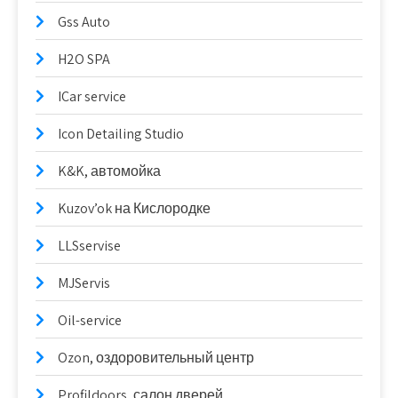
Gss Auto
H2O SPA
ICar service
Icon Detailing Studio
K&K, автомойка
Kuzov’ok на Кислородке
LLSservise
MJServis
Oil-service
Ozon, оздоровительный центр
Profildoors, салон дверей