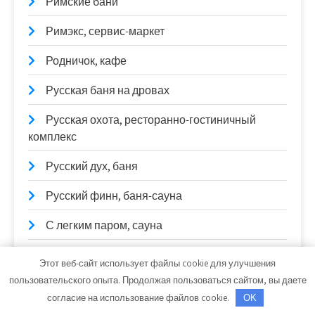
Римские бани
Римэкс, сервис-маркет
Родничок, кафе
Русская баня на дровах
Русская охота, ресторанно-гостиничный
комплекс
Русский дух, баня
Русский финн, баня-сауна
С легким паром, сауна
СантехХолл
Этот веб-сайт использует файлы cookie для улучшения
пользовательского опыта. Продолжая пользоваться сайтом, вы даете
Сатурн, Оптово-розничный магазин
согласие на использование файлов cookie.
OK
Сауна на Илекской