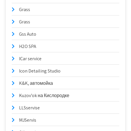
Grass
Grass
Gss Auto
H2O SPA
ICar service
Icon Detailing Studio
K&K, автомойка
Kuzov’ok на Кислородке
LLSservise
MJServis