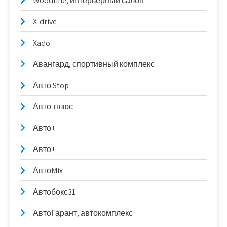
Woodline, интерьерный салон
X-drive
Xado
Авангард, спортивный комплекс
Авто Stop
Авто-плюс
Авто+
Авто+
АвтоMix
Автобокс31
АвтоГарант, автокомплекс