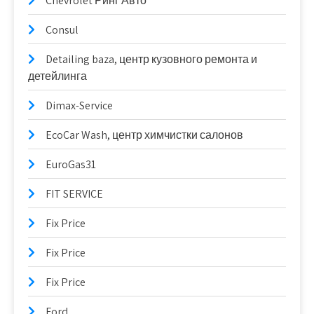
Chevrolet Ринг Авто
Consul
Detailing baza, центр кузовного ремонта и
детейлинга
Dimax-Service
EcoCar Wash, центр химчистки салонов
EuroGas31
FIT SERVICE
Fix Price
Fix Price
Fix Price
Ford