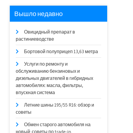
Вышло недавно
Овицидный препарат в
растиниеводстве
Бортовой полуприцеп 13,63 метра
Услуги по ремонту и
обслуживанию бензиновых и
дизельных двигателей в гибридных
автомобилях: масла, фильтры,
впускная система
Летние шины 195/55 R16: обзор и
советы
Обмен старого автомобиля на
новый: советы по trade-in.