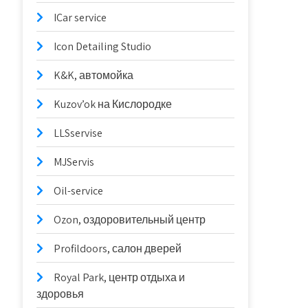
ICar service
Icon Detailing Studio
K&K, автомойка
Kuzov’ok на Кислородке
LLSservise
MJServis
Oil-service
Ozon, оздоровительный центр
Profildoors, салон дверей
Royal Park, центр отдыха и
здоровья