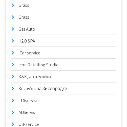
Grass
Grass
Gss Auto
H2O SPA
ICar service
Icon Detailing Studio
K&K, автомойка
Kuzov’ok на Кислородке
LLSservise
MJServis
Oil-service