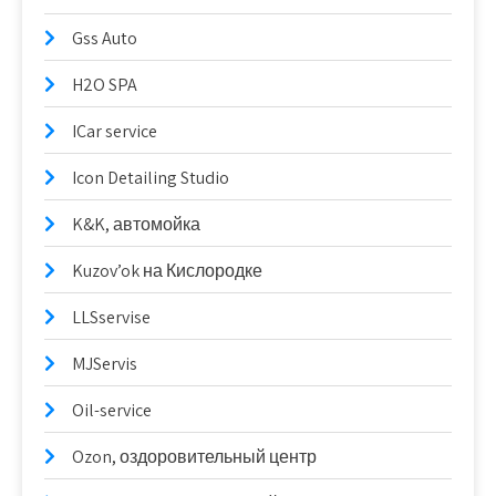
Gss Auto
H2O SPA
ICar service
Icon Detailing Studio
K&K, автомойка
Kuzov’ok на Кислородке
LLSservise
MJServis
Oil-service
Ozon, оздоровительный центр