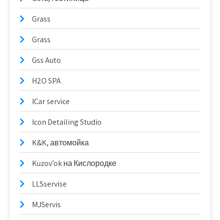
Grass
Grass
Gss Auto
H2O SPA
ICar service
Icon Detailing Studio
K&K, автомойка
Kuzov’ok на Кислородке
LLSservise
MJServis