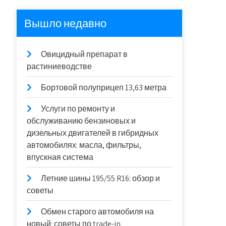
Вышло недавно
Овицидный препарат в
растиниеводстве
Бортовой полуприцеп 13,63 метра
Услуги по ремонту и
обслуживанию бензиновых и
дизельных двигателей в гибридных
автомобилях: масла, фильтры,
впускная система
Летние шины 195/55 R16: обзор и
советы
Обмен старого автомобиля на
новый: советы по trade-in.