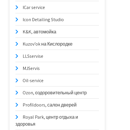
ICar service
Icon Detailing Studio
K&K, автомойка
Kuzov’ok на Кислородке
LLSservise
MJServis
Oil-service
Ozon, оздоровительный центр
Profildoors, салон дверей
Royal Park, центр отдыха и
здоровья