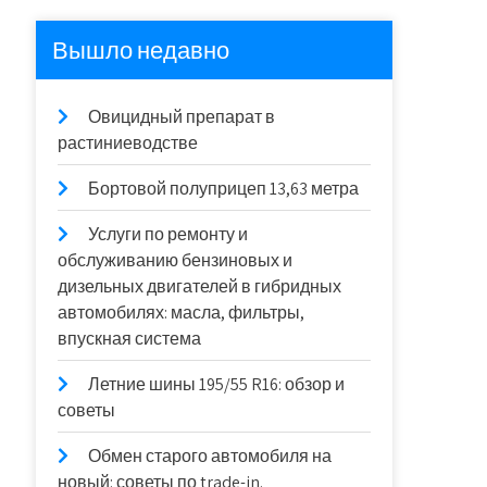
Вышло недавно
Овицидный препарат в
растиниеводстве
Бортовой полуприцеп 13,63 метра
Услуги по ремонту и
обслуживанию бензиновых и
дизельных двигателей в гибридных
автомобилях: масла, фильтры,
впускная система
Летние шины 195/55 R16: обзор и
советы
Обмен старого автомобиля на
новый: советы по trade-in.