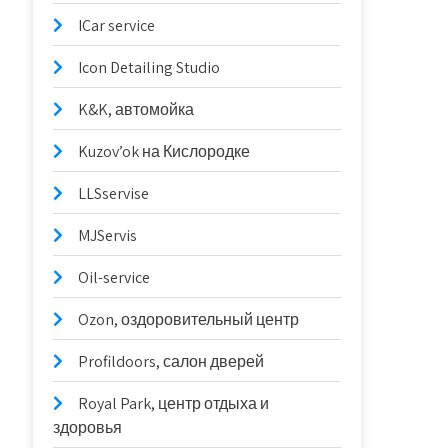
ICar service
Icon Detailing Studio
K&K, автомойка
Kuzov’ok на Кислородке
LLSservise
MJServis
Oil-service
Ozon, оздоровительный центр
Profildoors, салон дверей
Royal Park, центр отдыха и
здоровья