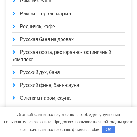
Римские бани
Римэкс, сервис-маркет
Родничок, кафе
Русская баня на дровах
Русская охота, ресторанно-гостиничный
комплекс
Русский дух, баня
Русский финн, баня-сауна
С легким паром, сауна
СантехХолл
Этот веб-сайт использует файлы cookie для улучшения
пользовательского опыта. Продолжая пользоваться сайтом, вы даете
Сатурн, Оптово-розничный магазин
согласие на использование файлов cookie.
OK
Сауна на Илекской