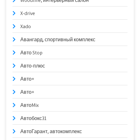
Woodline, интерьерный салон
X-drive
Xado
Авангард, спортивный комплекс
Авто Stop
Авто-плюс
Авто+
Авто+
АвтоMix
Автобокс31
АвтоГарант, автокомплекс