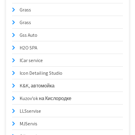
Grass
Grass
Gss Auto
H2O SPA
ICar service
Icon Detailing Studio
K&K, автомойка
Kuzov’ok на Кислородке
LLSservise
MJServis