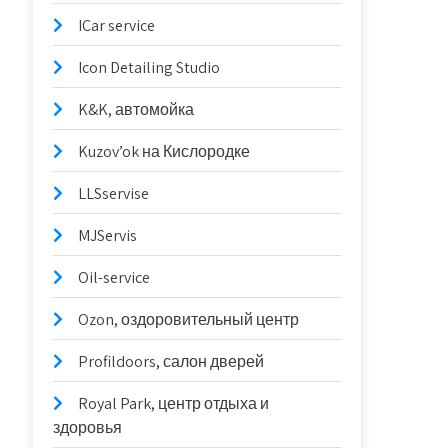
ICar service
Icon Detailing Studio
K&K, автомойка
Kuzov’ok на Кислородке
LLSservise
MJServis
Oil-service
Ozon, оздоровительный центр
Profildoors, салон дверей
Royal Park, центр отдыха и
здоровья