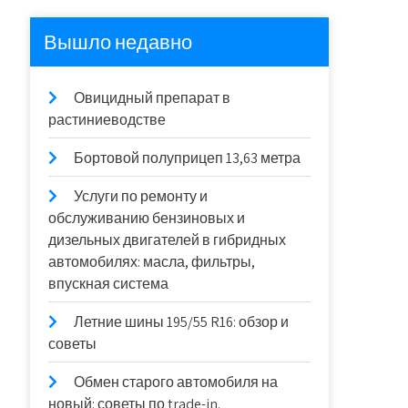
Вышло недавно
Овицидный препарат в
растиниеводстве
Бортовой полуприцеп 13,63 метра
Услуги по ремонту и
обслуживанию бензиновых и
дизельных двигателей в гибридных
автомобилях: масла, фильтры,
впускная система
Летние шины 195/55 R16: обзор и
советы
Обмен старого автомобиля на
новый: советы по trade-in.