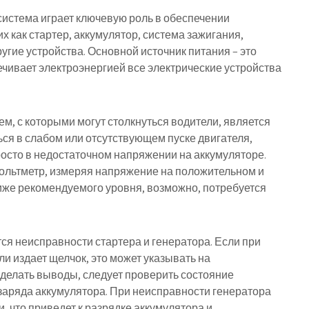
истема играет ключевую роль в обеспечении
х как стартер, аккумулятор, система зажигания,
гие устройства. Основной источник питания – это
чивает электроэнергией все электрические устройства
, с которыми могут столкнуться водители, является
ся в слабом или отсутствующем пуске двигателя,
росто в недостаточном напряжении на аккумуляторе.
ольтметр, измеряя напряжение на положительном и
иже рекомендуемого уровня, возможно, потребуется
я неисправности стартера и генератора. Если при
ли издает щелчок, это может указывать на
 делать выводы, следует проверить состояние
 заряда аккумулятора. При неисправности генератора
, что приведет к разрядке аккумулятора и