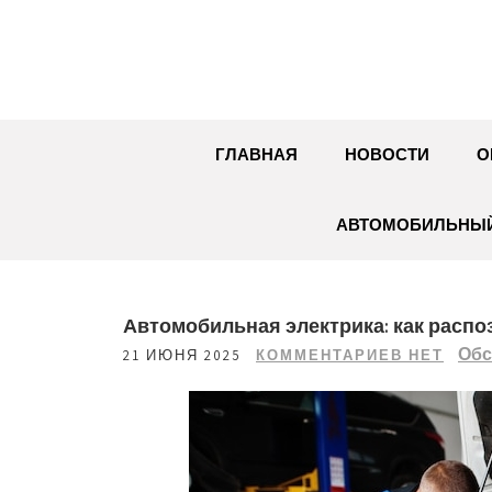
Перейти
к
содержимому
ГЛАВНАЯ
НОВОСТИ
О
АВТОМОБИЛЬНЫЙ
Автомобильная электрика: как распо
Обс
21 ИЮНЯ 2025
КОММЕНТАРИЕВ НЕТ