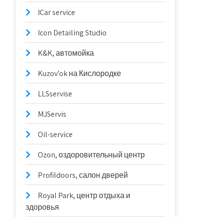
ICar service
Icon Detailing Studio
K&K, автомойка
Kuzov’ok на Кислородке
LLSservise
MJServis
Oil-service
Ozon, оздоровительный центр
Profildoors, салон дверей
Royal Park, центр отдыха и
здоровья