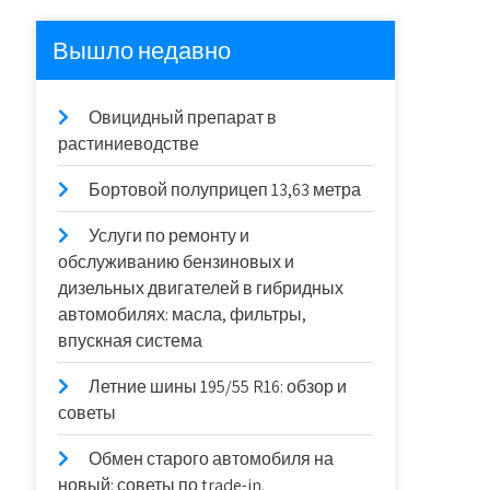
Вышло недавно
Овицидный препарат в
растиниеводстве
Бортовой полуприцеп 13,63 метра
Услуги по ремонту и
обслуживанию бензиновых и
дизельных двигателей в гибридных
автомобилях: масла, фильтры,
впускная система
Летние шины 195/55 R16: обзор и
советы
Обмен старого автомобиля на
новый: советы по trade-in.