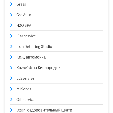
Grass
Gss Auto
H2O SPA
ICar service
Icon Detailing Studio
K&K, автомойка
Kuzov’ok на Кислородке
LLSservise
MJServis
Oil-service
Ozon, оздоровительный центр