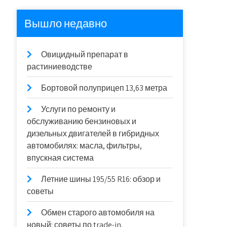
Вышло недавно
Овицидный препарат в
растиниеводстве
Бортовой полуприцеп 13,63 метра
Услуги по ремонту и
обслуживанию бензиновых и
дизельных двигателей в гибридных
автомобилях: масла, фильтры,
впускная система
Летние шины 195/55 R16: обзор и
советы
Обмен старого автомобиля на
новый: советы по trade-in.