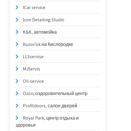
ICar service
Icon Detailing Studio
K&K, автомойка
Kuzov’ok на Кислородке
LLSservise
MJServis
Oil-service
Ozon, оздоровительный центр
Profildoors, салон дверей
Royal Park, центр отдыха и
здоровья