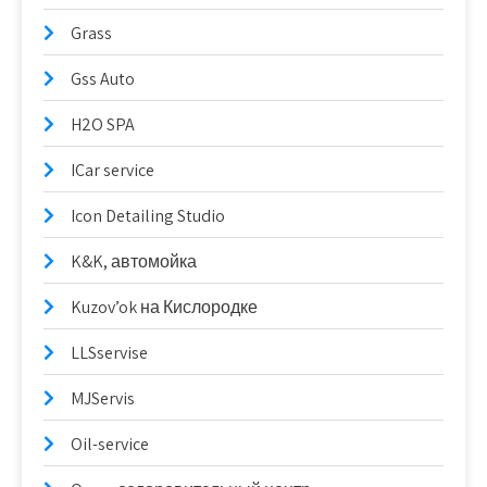
Grass
Gss Auto
H2O SPA
ICar service
Icon Detailing Studio
K&K, автомойка
Kuzov’ok на Кислородке
LLSservise
MJServis
Oil-service