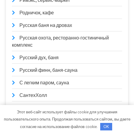
Римэкс, сервис-маркет
Родничок, кафе
Русская баня на дровах
Русская охота, ресторанно-гостиничный
комплекс
Русский дух, баня
Русский финн, баня-сауна
С легким паром, сауна
СантехХолл
Сатурн, Оптово-розничный магазин
Этот веб-сайт использует файлы cookie для улучшения
пользовательского опыта. Продолжая пользоваться сайтом, вы даете
Сауна на Илекской
согласие на использование файлов cookie.
OK
Сауна, Сауна