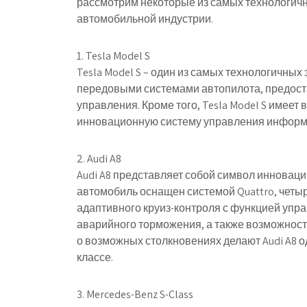
рассмотрим некоторые из самых технологич
автомобильной индустрии.
1. Tesla Model S
Tesla Model S – один из самых технологичны
передовыми системами автопилота, предос
управления. Кроме того, Tesla Model S имеет
инновационную систему управления информа
2. Audi A8
Audi A8 представляет собой символ инноваци
автомобиль оснащен системой Quattro, четы
адаптивного круиз-контроля с функцией упр
аварийного торможения, а также возможнос
о возможных столкновениях делают Audi A8 
классе.
3. Mercedes-Benz S-Class