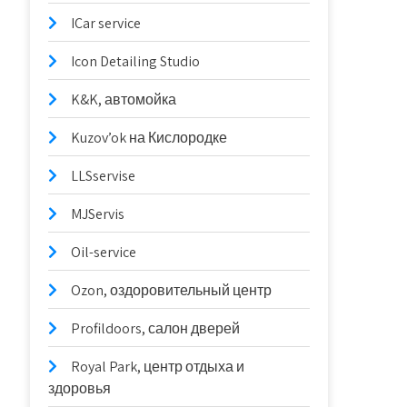
ICar service
Icon Detailing Studio
K&K, автомойка
Kuzov’ok на Кислородке
LLSservise
MJServis
Oil-service
Ozon, оздоровительный центр
Profildoors, салон дверей
Royal Park, центр отдыха и
здоровья