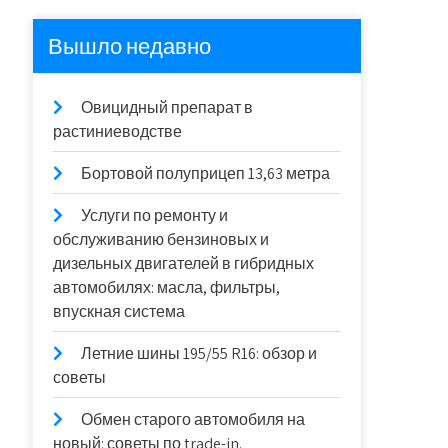
Вышло недавно
Овицидный препарат в
растиниеводстве
Бортовой полуприцеп 13,63 метра
Услуги по ремонту и
обслуживанию бензиновых и
дизельных двигателей в гибридных
автомобилях: масла, фильтры,
впускная система
Летние шины 195/55 R16: обзор и
советы
Обмен старого автомобиля на
новый: советы по trade-in.