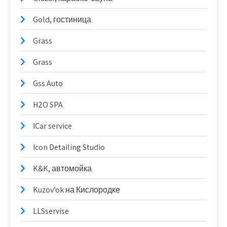
Gold, гостиница
Grass
Grass
Gss Auto
H2O SPA
ICar service
Icon Detailing Studio
K&K, автомойка
Kuzov’ok на Кислородке
LLSservise